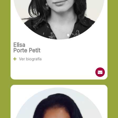
Elisa
Porte Petit
Ver biografía
E
n
v
e
l
o
p
e