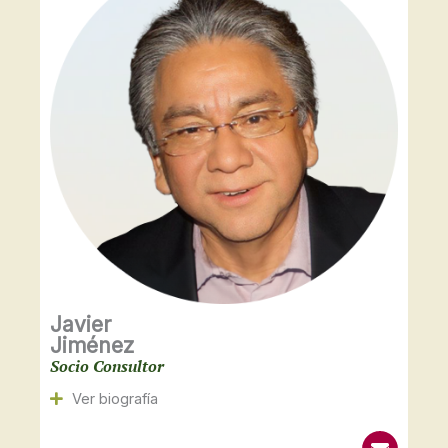
e
Javier
Jiménez
Socio Consultor
Ver biografía
E