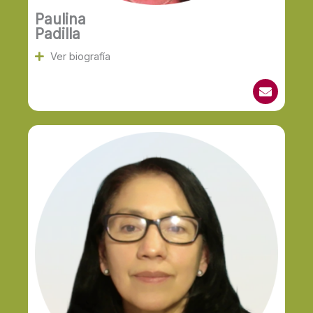
Paulina
Padilla
Ver biografía
E
n
v
e
l
o
p
e