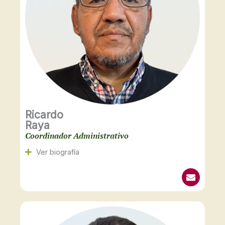
Ricardo
Raya
Coordinador Administrativo
Ver biografía
E
n
v
e
l
o