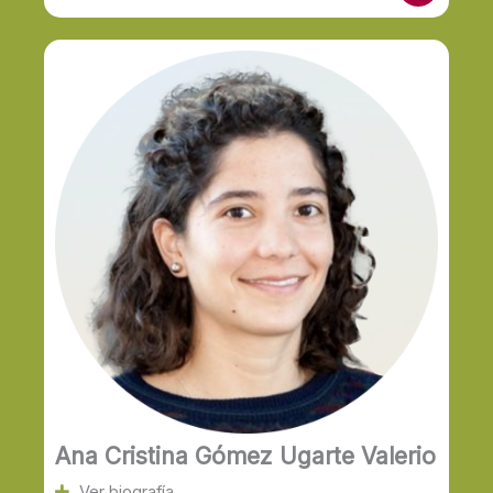
v
e
l
o
p
e
Ana Cristina Gómez Ugarte Valerio
Ver biografía