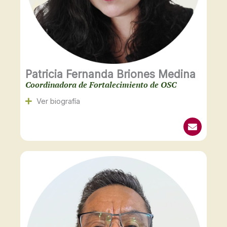
Patricia Fernanda Briones Medina
Coordinadora de Fortalecimiento de OSC
Ver biografía
E
n
v
e
l
o
p
e