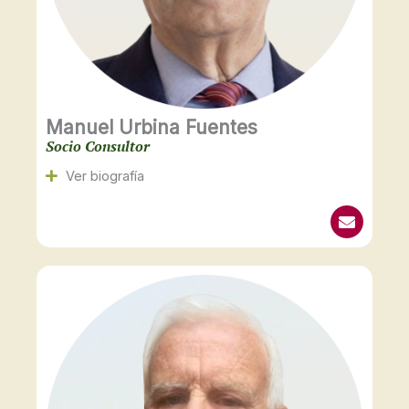
Manuel Urbina Fuentes
Socio Consultor
Ver biografía
E
n
v
e
l
o
p
e