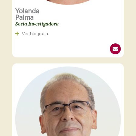
Yolanda
Palma
Socia Investigadora
Ver biografía
E
n
v
e
l
o
p
e