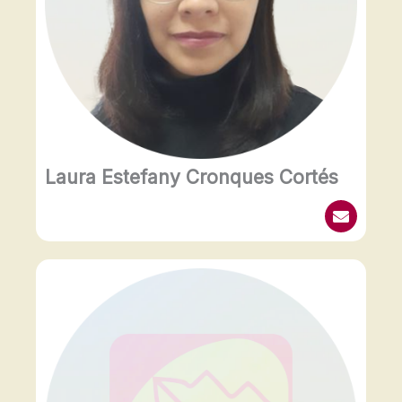
Laura Estefany Cronques Cortés
E
n
v
e
l
o
p
e