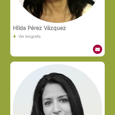
Hilda Pérez Vázquez
Ver biografía
E
n
v
e
l
o
p
e