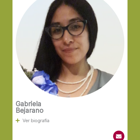
p
e
Gabriela
Bejarano
Ver biografía
E
n