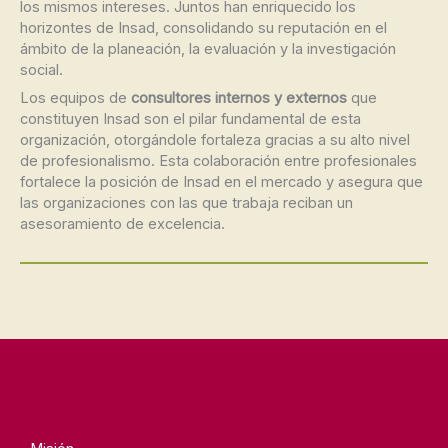
los mismos intereses. Juntos han enriquecido los
horizontes de Insad, consolidando su reputación en el
ámbito de la planeación, la evaluación y la investigación
social.
Los equipos de
consultores internos y externos
que
constituyen Insad son el pilar fundamental de esta
organización, otorgándole fortaleza gracias a su alto nivel
de profesionalismo. Esta colaboración entre profesionales
fortalece la posición de Insad en el mercado y asegura que
las organizaciones con las que trabaja reciban un
asesoramiento de excelencia.