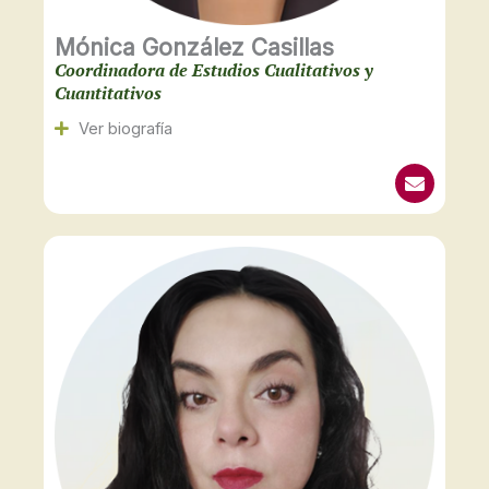
Mónica González Casillas
Coordinadora de Estudios Cualitativos y
Cuantitativos
Ver biografía
E
n
v
e
l
o
p
e