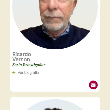
Ricardo
Vernon
Socio Investigador
Ver biografía
E
n
v
e
l
o
p