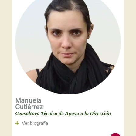
p
e
Manuela
Gutiérrez
Consultora Técnica de Apoyo a la Dirección
Ver biografía
E