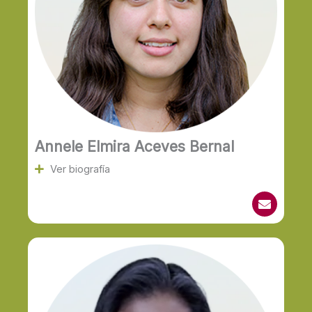
Annele Elmira Aceves Bernal
Ver biografía
E
n
v
e
l
o
p
e