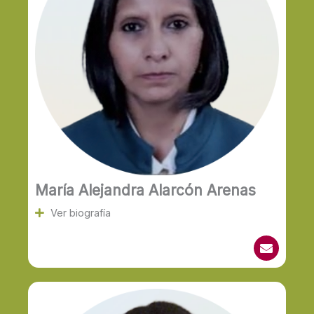
María Alejandra Alarcón Arenas
Ver biografía
E
n
v
e
l
o